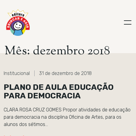
M
ê
s
:
d
e
z
e
m
b
r
o
2
0
1
8
Institucional
31 de dezembro de 2018
PLANO DE AULA EDUCAÇÃO
PARA DEMOCRACIA
CLARA ROSA CRUZ GOMES Propor atividades de educação
para democracia na disciplina Oficina de Artes, para os
alunos dos sétimos…