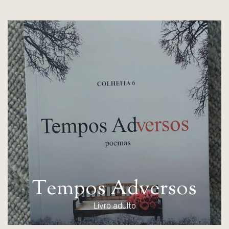
T
e
m
p
o
s
A
d
v
e
r
s
o
s
Livro adulto