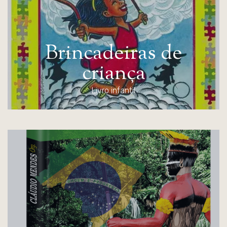
B
r
i
n
c
a
d
e
i
r
a
s
d
e
c
r
i
a
n
ç
a
Livro infantil