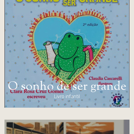
O
s
o
n
h
o
d
e
s
e
r
g
r
a
n
d
e
Livro infantil