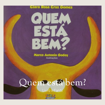
Q
u
e
m
e
s
t
á
b
e
m
?
Livro infantil