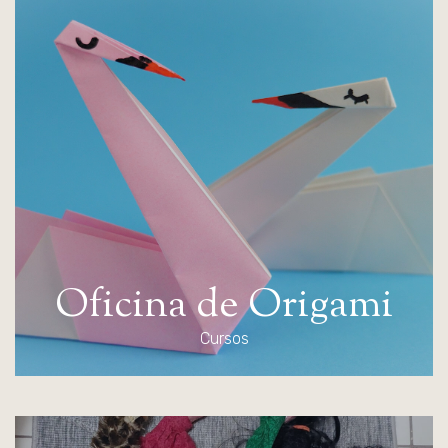
O
f
i
c
i
n
a
d
e
O
r
i
g
a
m
i
Cursos