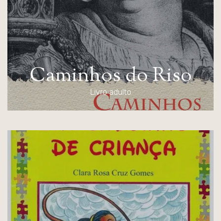
C
a
m
i
n
h
o
s
d
o
R
i
s
o
Livro adulto