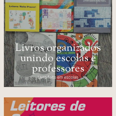
L
i
v
r
o
s
o
r
g
a
n
i
z
a
d
o
s
u
n
i
n
d
o
e
s
c
o
l
a
s
e
p
r
o
f
e
s
s
o
r
e
s
Livro feito em escolas