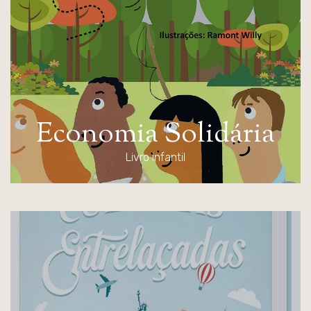
E
c
o
n
o
m
i
a
S
o
l
i
d
á
r
i
a
Livro infantil