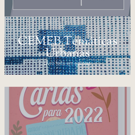
C
E
M
E
B
T
e
m
á
t
i
c
a
s
U
r
b
a
n
a
s
Livro feito em escolas