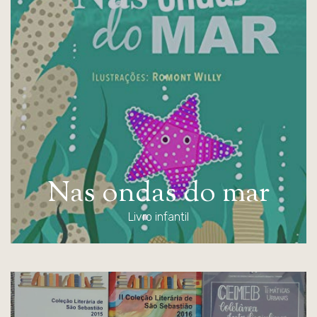
N
a
s
o
n
d
a
s
d
o
m
a
r
Livro infantil