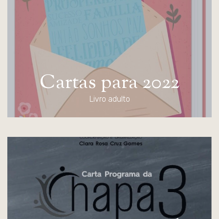
C
a
r
t
a
s
p
a
r
a
2
0
2
2
Livro adulto