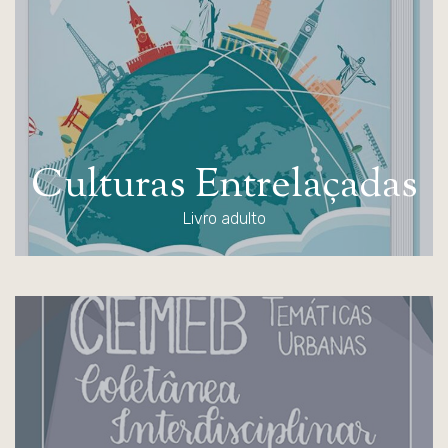
C
u
l
t
u
r
a
s
E
n
t
r
e
l
a
ç
a
d
a
s
Livro adulto