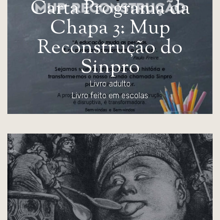
C
a
r
t
a
P
r
o
g
r
a
m
a
d
a
C
h
a
p
a
3
:
M
u
p
R
e
c
o
n
s
t
r
u
ç
ã
o
d
o
S
i
n
p
r
o
Livro adulto
Livro feito em escolas