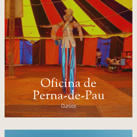
O
f
i
c
i
n
a
d
e
P
e
r
n
a
-
d
e
-
P
a
u
Cursos