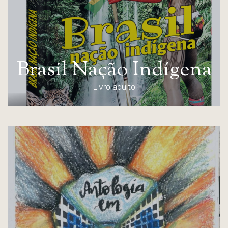
B
r
a
s
i
l
N
a
ç
ã
o
I
n
d
í
g
e
n
a
Livro adulto