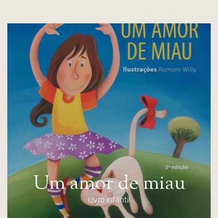
U
m
a
m
o
r
d
e
m
i
a
u
Livro infantil