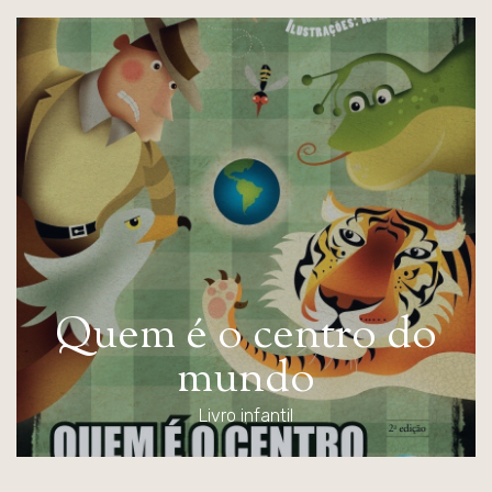
Q
u
e
m
é
o
c
e
n
t
r
o
d
o
m
u
n
d
o
Livro infantil