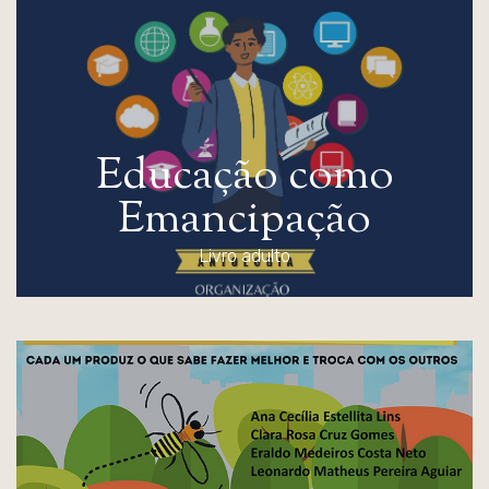
E
d
u
c
a
ç
ã
o
c
o
m
o
E
m
a
n
c
i
p
a
ç
ã
o
Livro adulto