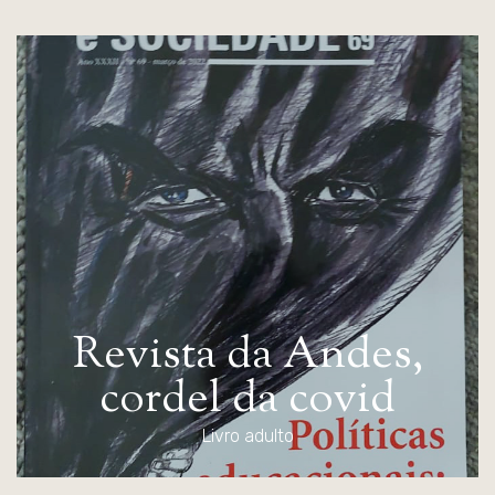
R
e
v
i
s
t
a
d
a
A
n
d
e
s
,
c
o
r
d
e
l
d
a
c
o
v
i
d
Livro adulto