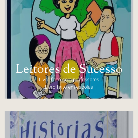
L
e
i
t
o
r
e
s
d
e
S
u
c
e
s
s
o
Livro feito com professores
Livro feito em escolas