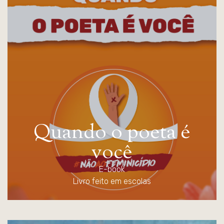
Q
u
a
n
d
o
o
p
o
e
t
a
é
v
o
c
ê
E-book
Livro feito em escolas