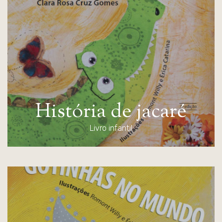
H
i
s
t
ó
r
i
a
d
e
j
a
c
a
r
é
Livro infantil