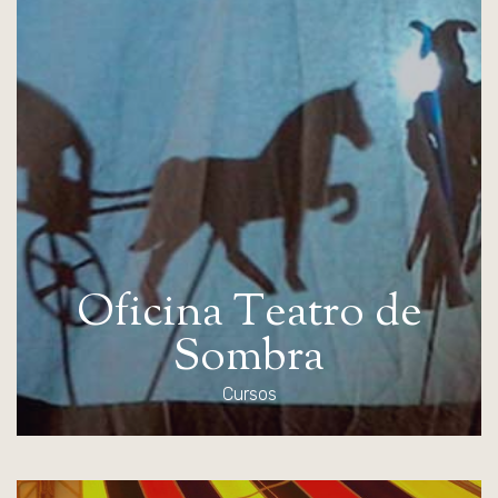
O
f
i
c
i
n
a
T
e
a
t
r
o
d
e
S
o
m
b
r
a
Cursos