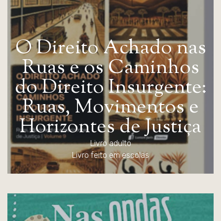
O
D
i
r
e
i
t
o
A
c
h
a
d
o
n
a
s
R
u
a
s
e
o
s
C
a
m
i
n
h
o
s
d
o
D
i
r
e
i
t
o
I
n
s
u
r
g
e
n
t
e
:
R
u
a
s
,
M
o
v
i
m
e
n
t
o
s
e
H
o
r
i
z
o
n
t
e
s
d
e
J
u
s
t
i
ç
a
Livro adulto
Livro feito em escolas