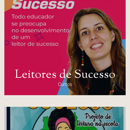
L
e
i
t
o
r
e
s
d
e
S
u
c
e
s
s
o
Cursos