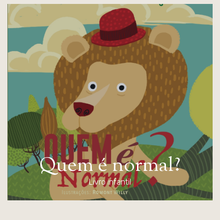
Q
u
e
m
é
n
o
r
m
a
l
?
Livro infantil