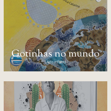
G
o
t
i
n
h
a
s
n
o
m
u
n
d
o
Livro infantil