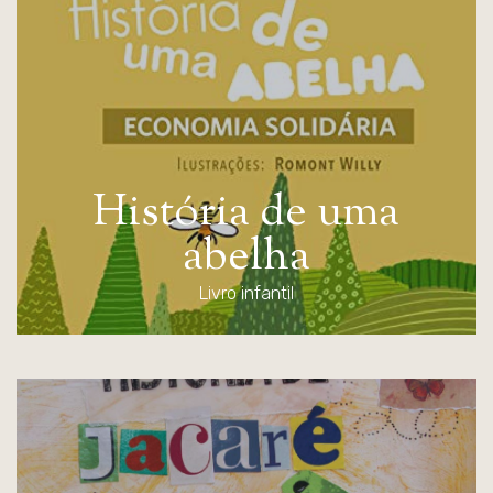
H
i
s
t
ó
r
i
a
d
e
u
m
a
a
b
e
l
h
a
Livro infantil