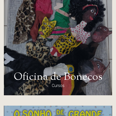
O
f
i
c
i
n
a
d
e
B
o
n
e
c
o
s
Cursos