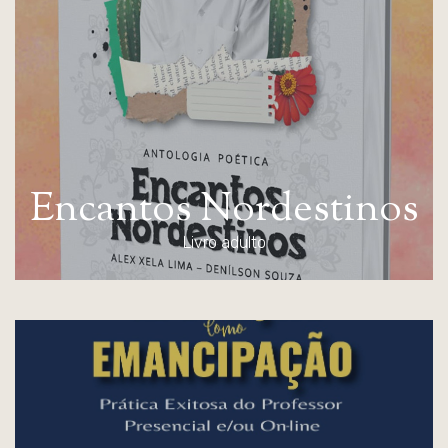
E
n
c
a
n
t
o
s
N
o
r
d
e
s
t
i
n
o
s
Livro adulto