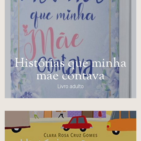
H
i
s
t
ó
r
i
a
s
q
u
e
m
i
n
h
a
m
ã
e
c
o
n
t
a
v
a
Livro adulto