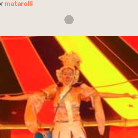
or
matarolli