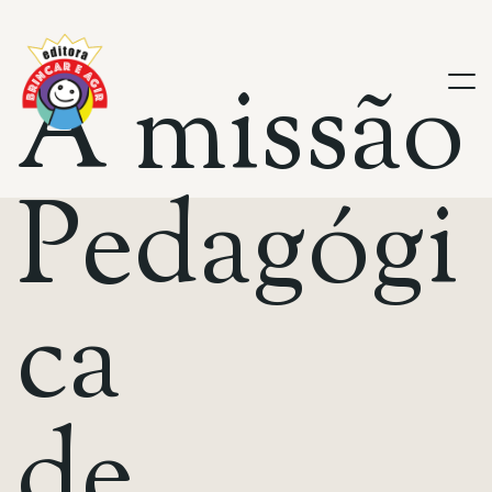
A
m
i
s
s
ã
o
P
e
d
a
g
ó
g
i
c
a
d
e