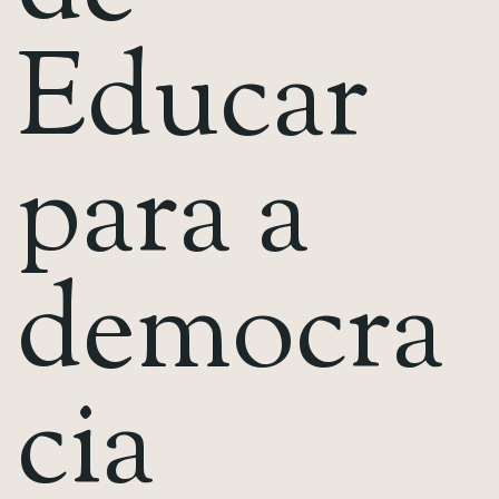
E
d
u
c
a
r
p
a
r
a
a
d
e
m
o
c
r
a
c
i
a