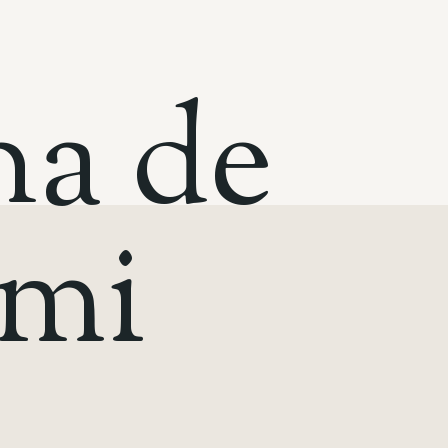
n
a
d
e
m
i