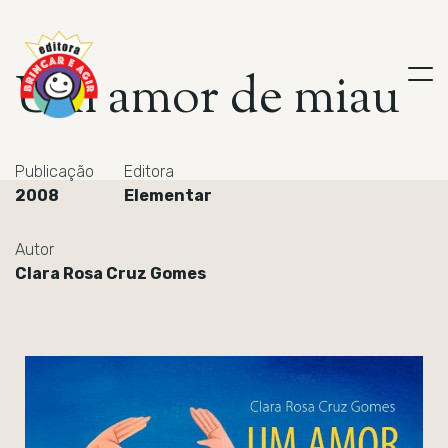
U
m
a
m
o
r
d
e
m
i
a
u
Publicação
Editora
2008
Elementar
Autor
Clara Rosa Cruz Gomes