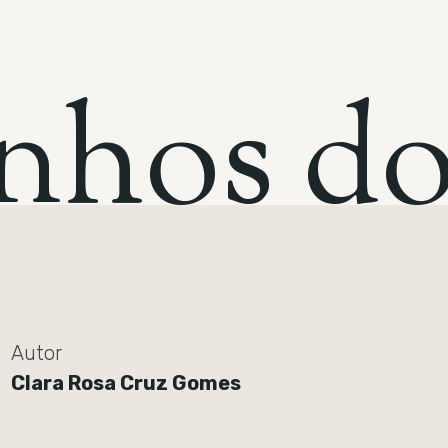
n
h
o
s
d
Autor
Clara Rosa Cruz Gomes