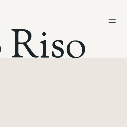
o
R
i
s
o