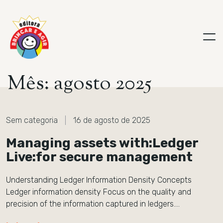
M
ê
s
:
a
g
o
s
t
o
2
0
2
5
Sem categoria
16 de agosto de 2025
Managing assets with:Ledger
Live:for secure management
Understanding Ledger Information Density Concepts
Ledger information density Focus on the quality and
precision of the information captured in ledgers….