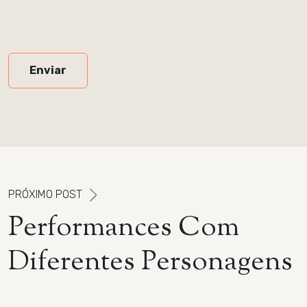
Enviar
P
R
Ó
X
I
M
O
P
O
S
T
P
e
r
f
o
r
m
a
n
c
e
s
C
o
m
D
i
f
e
r
e
n
t
e
s
P
e
r
s
o
n
a
g
e
n
s